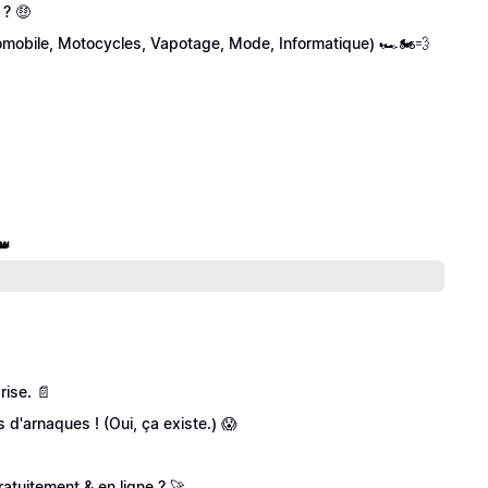
 ? 🤑
(Automobile, Motocycles, Vapotage, Mode, Informatique) 🏎🏍💨
👑
rise. 📄
 d'arnaques ! (Oui, ça existe.) 😱
atuitement & en ligne ? 🚀