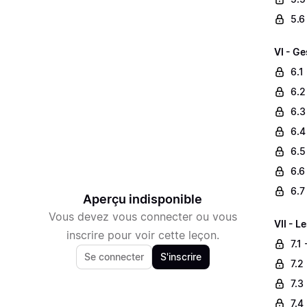
5.6
VI - Ge
6.1
6.2
6.3
6.4
6.5
6.6
6.7
Aperçu indisponible
Vous devez vous connecter ou vous
VII - L
inscrire pour voir cette leçon.
7.1
Se connecter
S'inscrire
7.2
7.3
7.4