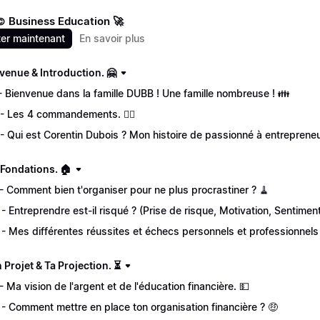
 Business Education 🚀
er maintenant
En savoir plus
nvenue & Introduction. 🤗
 - Bienvenue dans la famille DUBB ! Une famille nombreuse ! 👪
 - Les 4 commandements. 🦸‍♂
 - Qui est Corentin Dubois ? Mon histoire de passionné à entrepreneu
s Fondations. 🏠
 - Comment bien t'organiser pour ne plus procrastiner ? 🧹
 - Entreprendre est-il risqué ? (Prise de risque, Motivation, Sentime
 - Mes différentes réussites et échecs personnels et professionnels
on Projet & Ta Projection. ⏳
 - Ma vision de l'argent et de l'éducation financière. 💵
 - Comment mettre en place ton organisation financière ? 🤑