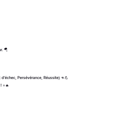
r. 🪂
nt d'échec, Persévérance, Réussite) 👊💪
 ! ⭐🔥