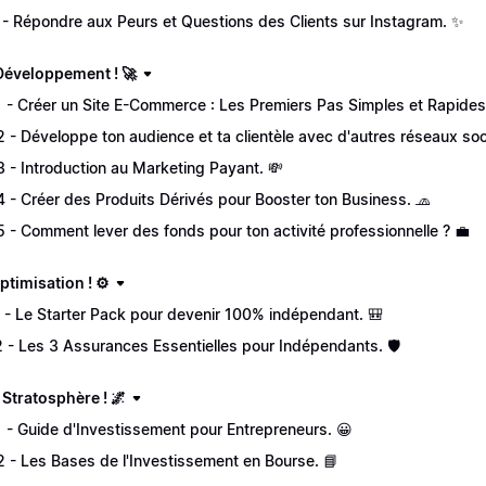
 - Répondre aux Peurs et Questions des Clients sur Instagram. ✨
 Développement ! 🚀
1 - Créer un Site E-Commerce : Les Premiers Pas Simples et Rapides
2 - Développe ton audience et ta clientèle avec d'autres réseaux soc
3 - Introduction au Marketing Payant. 💸
4 - Créer des Produits Dérivés pour Booster ton Business. 🧢
5 - Comment lever des fonds pour ton activité professionnelle ? 💼
Optimisation ! ⚙️
1 - Le Starter Pack pour devenir 100% indépendant. 🎒
2 - Les 3 Assurances Essentielles pour Indépendants. 🛡️
a Stratosphère ! 🌌
1 - Guide d'Investissement pour Entrepreneurs. 😀
2 - Les Bases de l'Investissement en Bourse. 📘