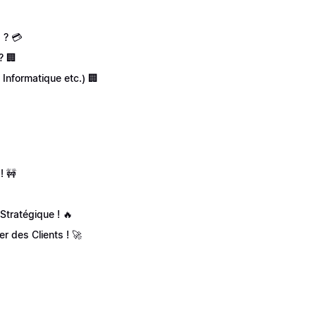
 ? 💳
? 🏢
 Informatique etc.) 🏢
! 🚧
tratégique ! 🔥
 des Clients ! 🚀