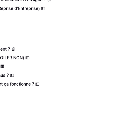
eprise d'Entreprise) 💵
ent ? 📄
SPOILER NON) 💵
 🏢
nus ? 💵
t ça fonctionne ? 💵