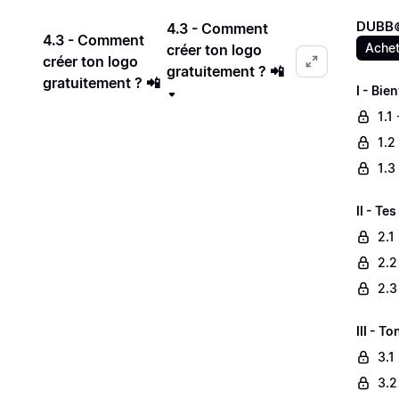
DUBB©
4.3 - Comment
4.3 - Comment
Achet
créer ton logo
créer ton logo
gratuitement ? 📲
gratuitement ? 📲
I - Bie
1.1
1.2
1.3
II - Te
2.1
2.2
2.3
III - T
3.1
3.2