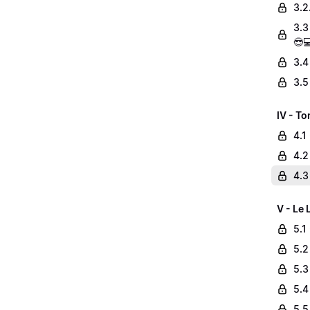
3.2
3.3
😎
3.4
3.5
IV - To
4.1
4.2
4.3
V - Le 
5.1
5.2
5.3
5.4
5.5