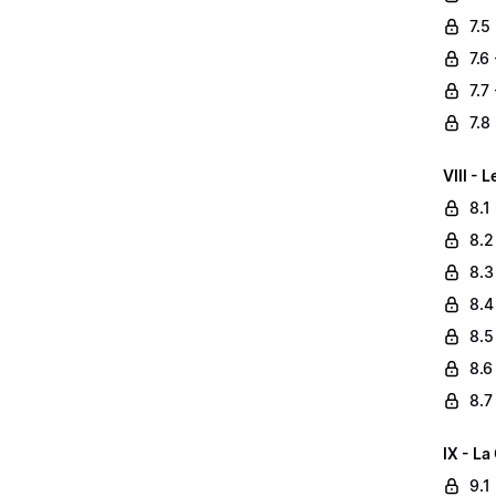
7.5
7.6
7.7
7.8
VIII - 
8.1
8.2
8.3
8.4
8.5
8.6
8.7
IX - L
9.1