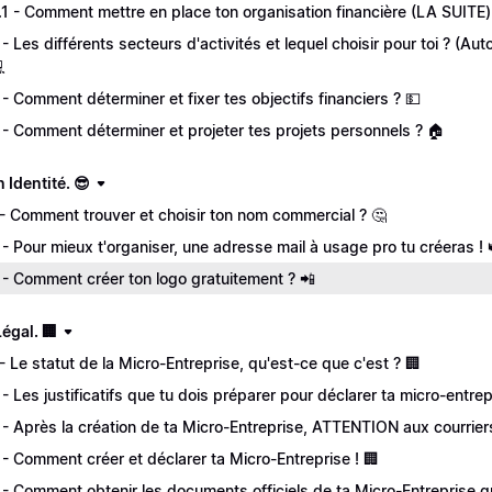
.1 - Comment mettre en place ton organisation financière (LA SUITE)
 - Les différents secteurs d'activités et lequel choisir pour toi ? 

 - Comment déterminer et fixer tes objectifs financiers ? 💵
 - Comment déterminer et projeter tes projets personnels ? 🏠
n Identité. 😎
 - Comment trouver et choisir ton nom commercial ? 🤔
 - Pour mieux t'organiser, une adresse mail à usage pro tu créeras ! 
 - Comment créer ton logo gratuitement ? 📲
Légal. 🏢
 - Le statut de la Micro-Entreprise, qu'est-ce que c'est ? 🏢
 - Les justificatifs que tu dois préparer pour déclarer ta micro-entrep
 - Après la création de ta Micro-Entreprise, ATTENTION aux courriers
 - Comment créer et déclarer ta Micro-Entreprise ! 🏢
 - Comment obtenir les documents officiels de ta Micro-Entreprise gr