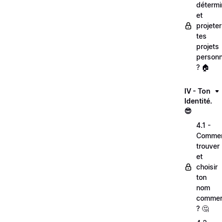
détermi
et
projeter
tes
projets
personn
? 🏠
IV - Ton
Identité.
😎
4.1 -
Comme
trouver
et
choisir
ton
nom
commer
? 🤔