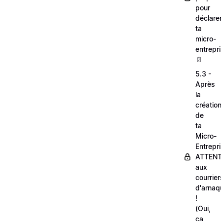
pour
déclare
ta
micro-
entrepri
📄
5.3 -
Après
la
créatio
de
ta
Micro-
Entrepri
ATTEN
aux
courrier
d'arnaq
!
(Oui,
ça