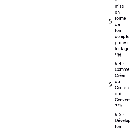
mise
en
forme
de
ton
compte
profess
Instag
! 🚧
8.4 -
Comme
Créer
du
Conten
qui
Convert
? 🚀
8.5 -
Dévelo
ton