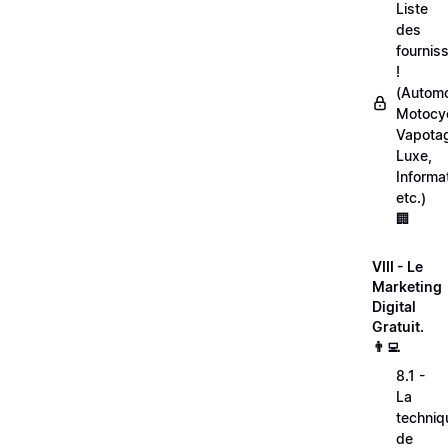
Liste
des
fournis
!
(Automo
Motocyc
Vapota
Luxe,
Informa
etc.)
🏢
VIII - Le
Marketing
Digital
Gratuit.
👨‍💻
8.1 -
La
techniq
de