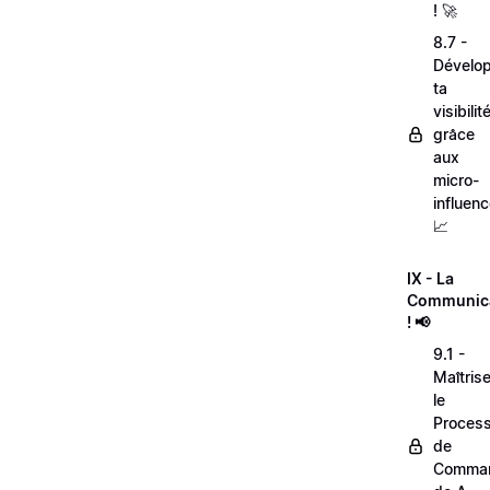
! 🚀
8.7 -
Dévelo
ta
visibilit
grâce
aux
micro-
influenc
📈
IX - La
Communic
! 📢
9.1 -
Maîtris
le
Proces
de
Comma