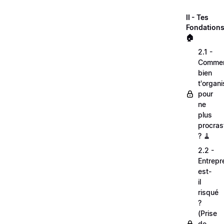
II - Tes
Fondations
🏠
2.1 -
Comme
bien
t'organi
pour
ne
plus
procras
? 🧹
2.2 -
Entrepr
est-
il
risqué
?
(Prise
de