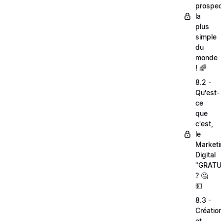
prospec
la
plus
simple
du
monde
! 🌈
8.2 -
Qu'est-
ce
que
c'est,
le
Market
Digital
"GRATU
? 🤔
💵
8.3 -
Créatio
et