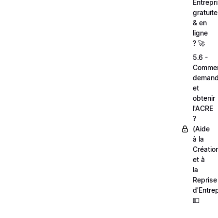
Entrepr
gratuit
& en
ligne
? 🚀
5.6 -
Comme
demand
et
obtenir
l'ACRE
?
(Aide
à la
Créatio
et à
la
Reprise
d'Entrep
💵