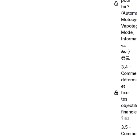
pour
toi ?
(Automo
Motocyc
Vapota
Mode,
Informa
🏎
🏍💨
😎💻
3.4 -
Comme
détermi
et
fixer
tes
objectif
financie
? 💵
3.5 -
Comme