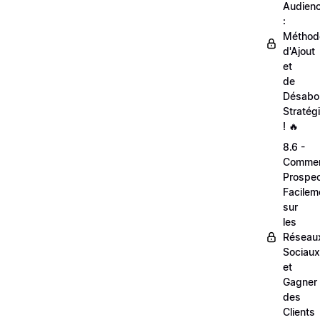
Audien
:
Méthod
d'Ajout
et
de
Désabo
Stratég
! 🔥
8.6 -
Comme
Prospec
Facilem
sur
les
Réseau
Sociaux
et
Gagner
des
Clients