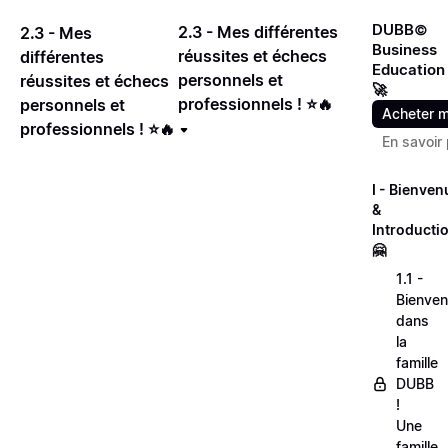
DUBB©
2.3 - Mes différentes
2.3 - Mes
Business
réussites et échecs
différentes
Education
personnels et
réussites et échecs
🚀
professionnels ! ⭐🔥
personnels et
Acheter m
professionnels ! ⭐🔥
En savoir 
I - Bienven
&
Introducti
🤗
1.1 -
Bienve
dans
la
famille
DUBB
!
Une
famille