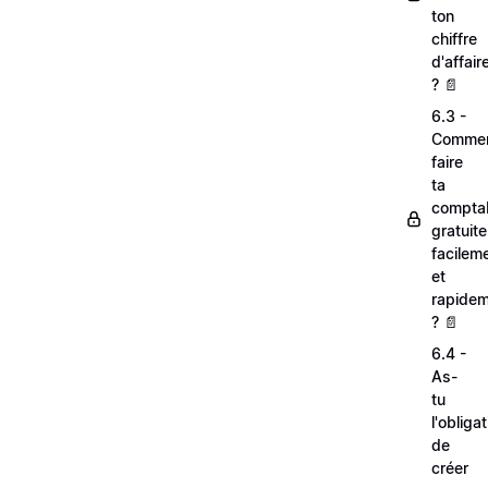
ton
chiffre
d'affair
? 📄
6.3 -
Comme
faire
ta
comptab
gratuit
facilem
et
rapide
? 📄
6.4 -
As-
tu
l'obliga
de
créer