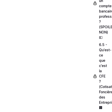
un
compte
bancair
profess
?
(SPOIL
NON)
💵
6.5 -
Qu'est-
ce
que
c'est
la
CFE
?
(Cotisat
Foncièr
des
Entrepr
🏢