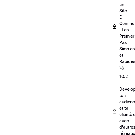
un
Site
E-
Comme
: Les
Premier
Pas
Simples
et
Rapides
🚀
10.2
-
Dévelo
ton
audien
et ta
clientèl
avec
d'autre
réseau