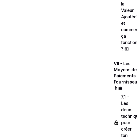
la
Valeur
Ajoutée
et
comme
ça
fonctio
? 💵
VII - Les
Moyens de
Paiements
Fournisseu
👨‍💼
7.1 -
Les
deux
techniq
pour
créer
ton