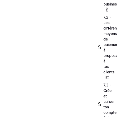
busine
! ✌️
7.2 -
Les
différen
moyens
de
paieme
à
propos
à
tes
clients
! 💵
7.3 -
Créer
et
utiliser
ton
compte