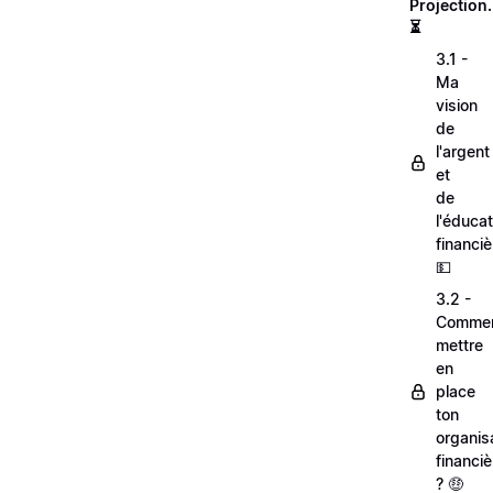
Projection.
⏳
3.1 -
Ma
vision
de
l'argent
et
de
l'éducat
financiè
💵
3.2 -
Comme
mettre
en
place
ton
organis
financiè
? 🤑