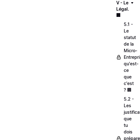
V - Le
Légal.
🏢
5.1 -
Le
statut
de la
Micro-
Entrepri
qu'est-
ce
que
c'est
? 🏢
5.2 -
Les
justifica
que
tu
dois
prépare