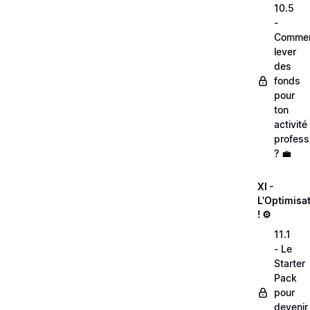
10.5
-
Comme
lever
des
fonds
pour
ton
activité
profess
? 💼
XI -
L'Optimisa
! ⚙️
11.1
- Le
Starter
Pack
pour
devenir