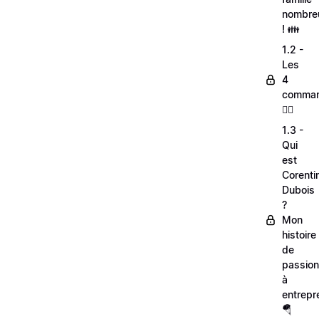
nombre
! 👪
1.2 -
Les
4
comman
🦸‍♂
1.3 -
Qui
est
Corenti
Dubois
?
Mon
histoire
de
passio
à
entrepr
🪂