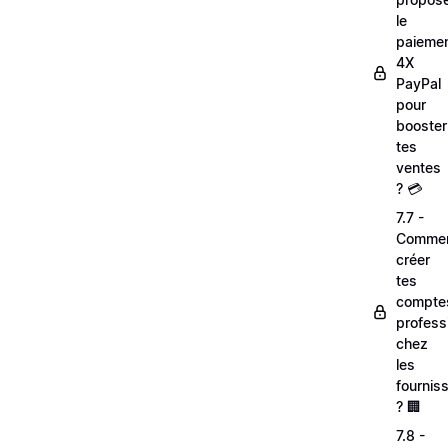
le
paieme
4X
PayPal
pour
booster
tes
ventes
? 💳
7.7 -
Comme
créer
tes
compte
profess
chez
les
fournis
? 🏢
7.8 -