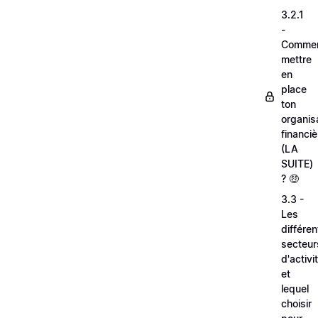
3.2.1
-
Comme
mettre
en
place
ton
organis
financiè
(LA
SUITE)
? 🤑
3.3 -
Les
différen
secteur
d'activi
et
lequel
choisir