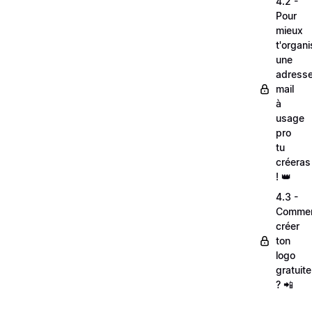
4.2 -
Pour
mieux
t'organi
une
adress
mail
à
usage
pro
tu
créeras
! 👑
4.3 -
Comme
créer
ton
logo
gratuit
? 📲