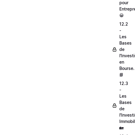
pour
Entrepr
😀
12.2
-
Les
Bases
de
l'Inves
en
Bourse.
📘
12.3
-
Les
Bases
de
l'Inves
Immobili
🏡