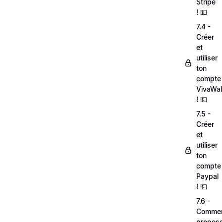
Stripe
! 💵
7.4 -
Créer
et
utiliser
ton
compte
VivaWal
! 💵
7.5 -
Créer
et
utiliser
ton
compte
Paypal
! 💵
7.6 -
Comme
propos