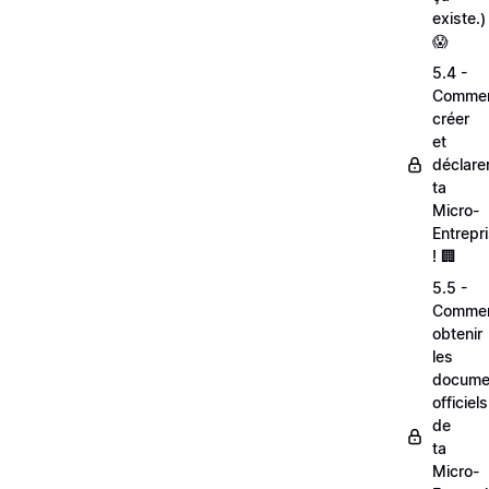
existe.)
😱
5.4 -
Comme
créer
et
déclare
ta
Micro-
Entrepr
! 🏢
5.5 -
Comme
obtenir
les
docume
officiels
de
ta
Micro-