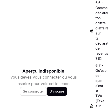
6.6 -
Comme
déclare
ton
chiffre
d'affair
sur
ta
déclara
de
revenu
? 💵
6.7 -
Aperçu indisponible
Qu'est-
ce-
Vous devez vous connecter ou vous
que
inscrire pour voir cette leçon.
c'est
la
Se connecter
S'inscrire
TVA
(Taxe
sur