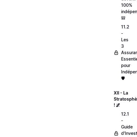
100%
indépen
🎒
11.2
-
Les
3
Assura
Essentie
pour
Indépen
🛡️
XII - La
Stratosphè
! 🌌
12.1
-
Guide
d'Inves