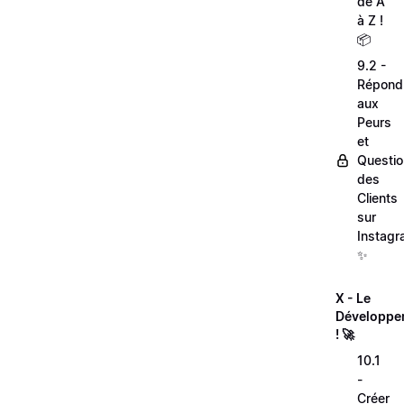
de A
à Z !
📦
9.2 -
Répond
aux
Peurs
et
Questi
des
Clients
sur
Instagr
✨
X - Le
Développe
! 🚀
10.1
-
Créer