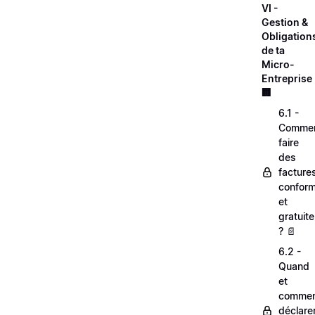
VI -
Gestion &
Obligation
de ta
Micro-
Entreprise 
🏢
6.1 -
Comme
faire
des
facture
confor
et
gratuit
? 📄
6.2 -
Quand
et
comme
déclare