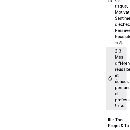
risque,
Motivat
Sentime
d'échec
Persévé
Réussit
👊💪
2.3 -
Mes
différe
réussit
et
échecs
personn
et
profess
! ⭐🔥
III - Ton
Projet & Ta