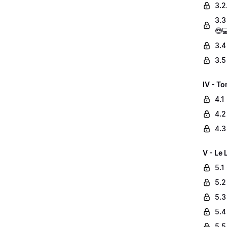
3.2
3.3
😎
3.4
3.5
IV - To
4.1
4.2
4.3
V - Le 
5.1
5.2
5.3
5.4
5.5