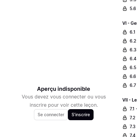
5.6
VI - Ge
6.1
6.2
6.3
6.4
6.5
6.6
6.7
Aperçu indisponible
Vous devez vous connecter ou vous
VII - L
inscrire pour voir cette leçon.
7.1
Se connecter
S'inscrire
7.2
7.3
7.4