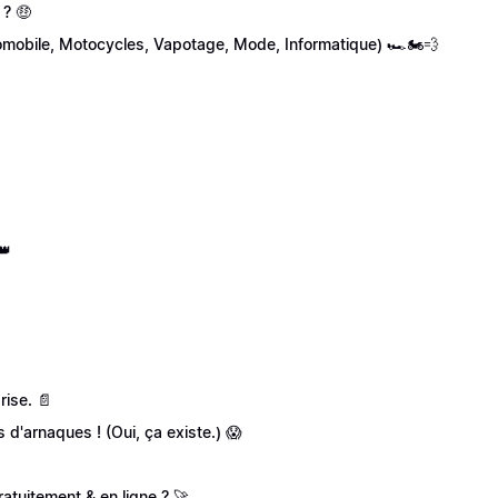
 ? 🤑
(Automobile, Motocycles, Vapotage, Mode, Informatique) 🏎🏍💨
👑
rise. 📄
 d'arnaques ! (Oui, ça existe.) 😱
atuitement & en ligne ? 🚀