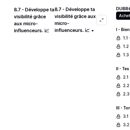
DUBB©
8.7 - Développe ta
8.7 - Développe ta
Achet
visibilité grâce aux
visibilité grâce
micro-
aux micro-
I - Bie
influenceurs. 📈
influenceurs. 📈
1.1
1.2
1.3
II - Te
2.1
2.2
2.3
III - T
3.1
3.2