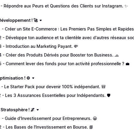
 - Répondre aux Peurs et Questions des Clients sur Instagram. ✨
 Développement ! 🚀
1 - Créer un Site E-Commerce : Les Premiers Pas Simples et Rapides
2 - Développe ton audience et ta clientèle avec d'autres réseaux soc
3 - Introduction au Marketing Payant. 💸
4 - Créer des Produits Dérivés pour Booster ton Business. 🧢
5 - Comment lever des fonds pour ton activité professionnelle ? 💼
Optimisation ! ⚙️
1 - Le Starter Pack pour devenir 100% indépendant. 🎒
2 - Les 3 Assurances Essentielles pour Indépendants. 🛡️
a Stratosphère ! 🌌
1 - Guide d'Investissement pour Entrepreneurs. 😀
2 - Les Bases de l'Investissement en Bourse. 📘