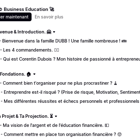
 Business Education 🚀
er maintenant
En savoir plus
nvenue & Introduction. 🤗
 - Bienvenue dans la famille DUBB ! Une famille nombreuse ! 👪
 - Les 4 commandements. 🦸‍♂
 - Qui est Corentin Dubois ? Mon histoire de passionné à entrepreneu
s Fondations. 🏠
 - Comment bien t'organiser pour ne plus procrastiner ? 🧹
 - Entreprendre est-il risqué ? (Prise de risque, Motivation, Sentime
 - Mes différentes réussites et échecs personnels et professionnels
on Projet & Ta Projection. ⏳
 - Ma vision de l'argent et de l'éducation financière. 💵
 - Comment mettre en place ton organisation financière ? 🤑