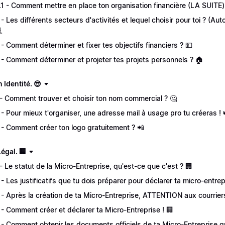
.1 - Comment mettre en place ton organisation financière (LA SUITE)
 - Les différents secteurs d'activités et lequel choisir pour toi ? 

 - Comment déterminer et fixer tes objectifs financiers ? 💵
 - Comment déterminer et projeter tes projets personnels ? 🏠
n Identité. 😎
 - Comment trouver et choisir ton nom commercial ? 🤔
 - Pour mieux t'organiser, une adresse mail à usage pro tu créeras ! 
 - Comment créer ton logo gratuitement ? 📲
Légal. 🏢
 - Le statut de la Micro-Entreprise, qu'est-ce que c'est ? 🏢
 - Les justificatifs que tu dois préparer pour déclarer ta micro-entrep
 - Après la création de ta Micro-Entreprise, ATTENTION aux courriers
 - Comment créer et déclarer ta Micro-Entreprise ! 🏢
 - Comment obtenir les documents officiels de ta Micro-Entreprise gr