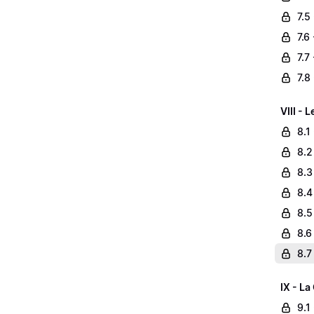
7.5
7.6
7.7
7.8
VIII - 
8.1
8.2
8.3
8.4
8.5
8.6
8.7
IX - L
9.1