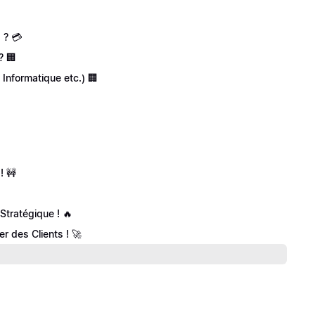
 ? 💳
? 🏢
 Informatique etc.) 🏢
! 🚧
tratégique ! 🔥
 des Clients ! 🚀