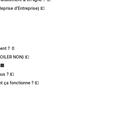
eprise d'Entreprise) 💵
ent ? 📄
SPOILER NON) 💵
 🏢
nus ? 💵
t ça fonctionne ? 💵