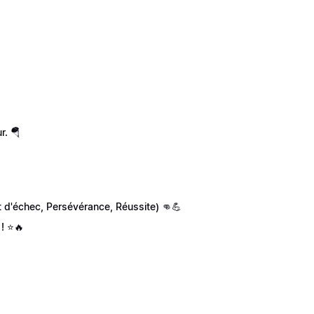
r. 🪂
nt d'échec, Persévérance, Réussite) 👊💪
 ! ⭐🔥