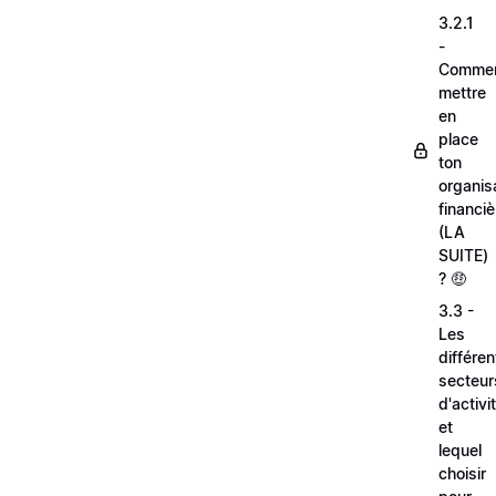
3.2.1
-
Comme
mettre
en
place
ton
organis
financiè
(LA
SUITE)
? 🤑
3.3 -
Les
différen
secteur
d'activi
et
lequel
choisir