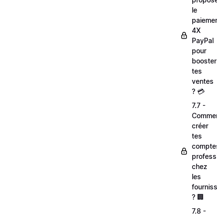
le
paieme
4X
PayPal
pour
booster
tes
ventes
? 💳
7.7 -
Comme
créer
tes
compte
profess
chez
les
fournis
? 🏢
7.8 -