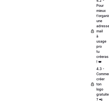
4.2 -
Pour
mieux
t'organi
une
adress
mail
à
usage
pro
tu
créeras
! 👑
4.3 -
Comme
créer
ton
logo
gratuit
? 📲