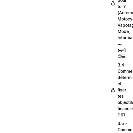
pour
toi ?
(Automo
Motocyc
Vapota
Mode,
Informa
🏎
🏍💨
😎💻
3.4 -
Comme
détermi
et
fixer
tes
objectif
financie
? 💵
3.5 -
Comme