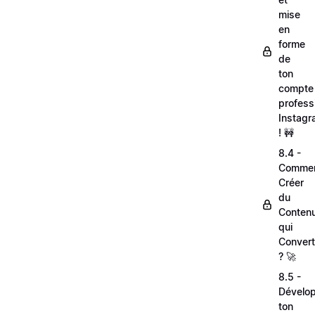
mise
en
forme
de
ton
compte
profess
Instag
! 🚧
8.4 -
Comme
Créer
du
Conten
qui
Convert
? 🚀
8.5 -
Dévelo
ton