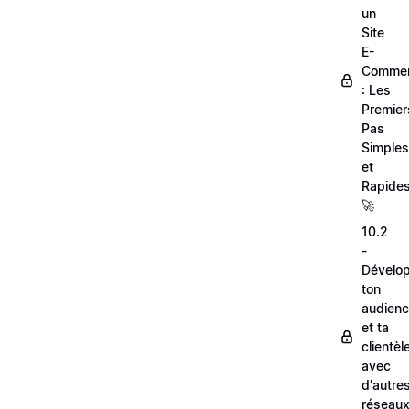
un
Site
E-
Comme
: Les
Premier
Pas
Simples
et
Rapides
🚀
10.2
-
Dévelo
ton
audien
et ta
clientèl
avec
d'autre
réseau