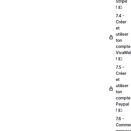
Stripe
! 💵
7.4 -
Créer
et
utiliser
ton
compte
VivaWal
! 💵
7.5 -
Créer
et
utiliser
ton
compte
Paypal
! 💵
7.6 -
Comme
propos