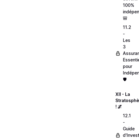
100%
indépen
🎒
11.2
-
Les
3
Assura
Essentie
pour
Indépen
🛡️
XII - La
Stratosphè
! 🌌
12.1
-
Guide
d'Inves