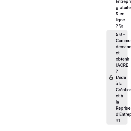
Entrepr
gratuit
& en
ligne
? 🚀
5.6 -
Comme
demand
et
obtenir
l'ACRE
?
(Aide
à la
Créatio
et à
la
Reprise
d'Entrep
💵