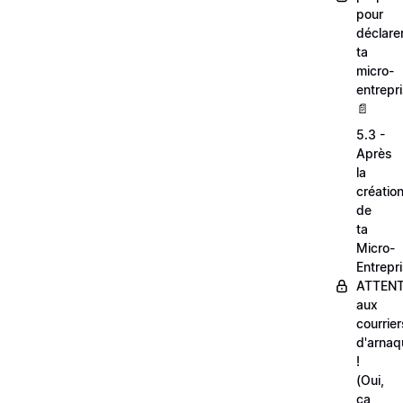
pour
déclare
ta
micro-
entrepri
📄
5.3 -
Après
la
créatio
de
ta
Micro-
Entrepri
ATTEN
aux
courrier
d'arnaq
!
(Oui,
ça