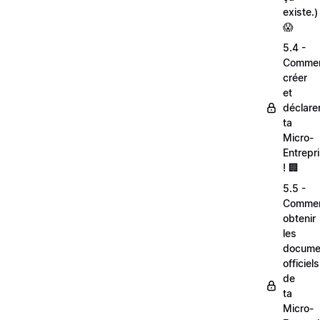
existe.)
😱
5.4 -
Comme
créer
et
déclare
ta
Micro-
Entrepr
! 🏢
5.5 -
Comme
obtenir
les
docume
officiels
de
ta
Micro-