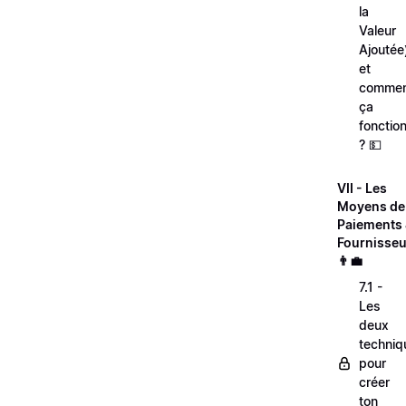
la
Valeur
Ajoutée
et
comme
ça
fonctio
? 💵
VII - Les
Moyens de
Paiements
Fournisseu
👨‍💼
7.1 -
Les
deux
techniq
pour
créer
ton