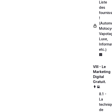
Liste
des
fournis
!
(Automo
Motocyc
Vapota
Luxe,
Informa
etc.)
🏢
VIII - Le
Marketing
Digital
Gratuit.
👨‍💻
8.1 -
La
techniq
de