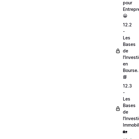
pour
Entrepr
😀
12.2
-
Les
Bases
de
l'Inves
en
Bourse.
📘
12.3
-
Les
Bases
de
l'Inves
Immobili
🏡