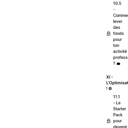
10.5
-
Comme
lever
des
fonds
pour
ton
activité
profess
? 💼
XI -
L'Optimisa
! ⚙️
11.1
- Le
Starter
Pack
pour
devenir