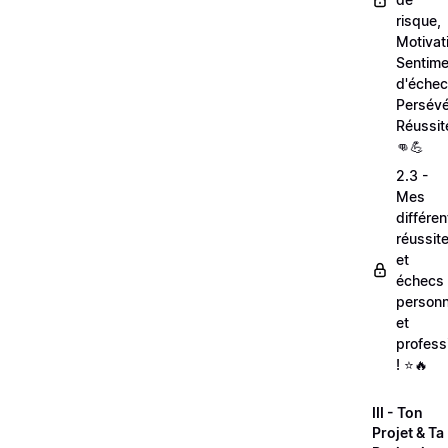
risque,
Motivat
Sentime
d'échec
Persévé
Réussit
👊💪
2.3 -
Mes
différe
réussit
et
échecs
personn
et
profess
! ⭐🔥
III - Ton
Projet & Ta