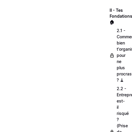
II - Tes
Fondations
🏠
2.1 -
Comme
bien
t'organi
pour
ne
plus
procras
? 🧹
2.2 -
Entrepr
est-
il
risqué
?
(Prise
de