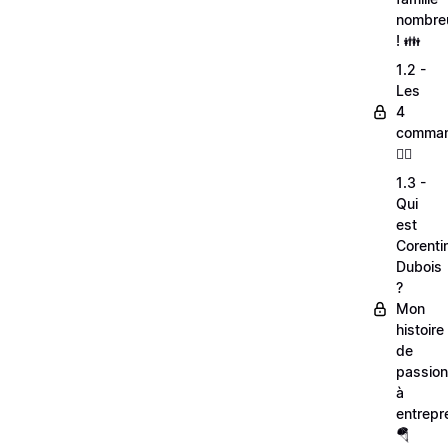
nombre
! 👪
1.2 -
Les
4
comman
🦸‍♂
1.3 -
Qui
est
Corenti
Dubois
?
Mon
histoire
de
passio
à
entrepr
🪂