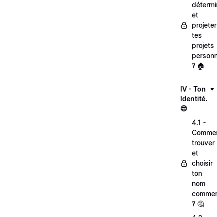
détermi
et
projeter
tes
projets
personn
? 🏠
IV - Ton
Identité.
😎
4.1 -
Comme
trouver
et
choisir
ton
nom
commer
? 🤔