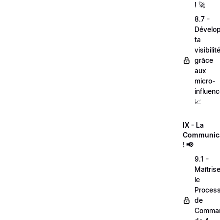
! 🚀
8.7 -
Dévelo
ta
visibilit
grâce
aux
micro-
influenc
📈
IX - La
Communic
! 📢
9.1 -
Maîtris
le
Proces
de
Comma