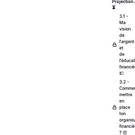
Projection.
⏳
3.1 -
Ma
vision
de
l'argent
et
de
l'éducat
financiè
💵
3.2 -
Comme
mettre
en
place
ton
organis
financiè
? 🤑