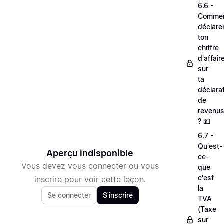
6.6 -
Comme
déclare
ton
chiffre
d'affair
sur
ta
déclara
de
revenu
? 💵
6.7 -
Qu'est-
Aperçu indisponible
ce-
Vous devez vous connecter ou vous
que
c'est
inscrire pour voir cette leçon.
la
Se connecter
S'inscrire
TVA
(Taxe
sur