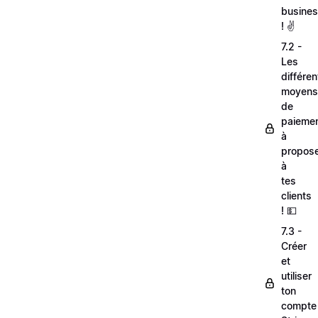
busine
! ✌️
7.2 -
Les
différen
moyens
de
paieme
à
propos
à
tes
clients
! 💵
7.3 -
Créer
et
utiliser
ton
compte