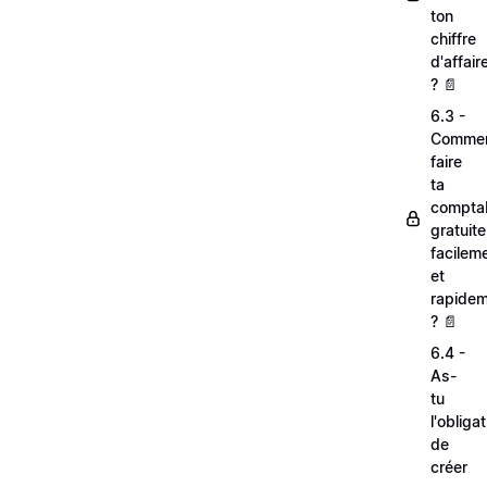
ton
chiffre
d'affair
? 📄
6.3 -
Comme
faire
ta
comptab
gratuit
facilem
et
rapide
? 📄
6.4 -
As-
tu
l'obliga
de
créer