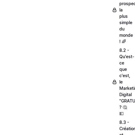
prospec
la
plus
simple
du
monde
! 🌈
8.2 -
Qu'est-
ce
que
c'est,
le
Market
Digital
"GRATU
? 🤔
💵
8.3 -
Créatio
et