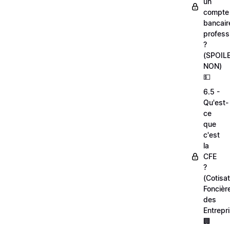
un
compte
bancair
profess
?
(SPOIL
NON)
💵
6.5 -
Qu'est-
ce
que
c'est
la
CFE
?
(Cotisat
Foncièr
des
Entrepr
🏢