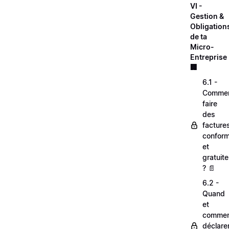
VI -
Gestion &
Obligation
de ta
Micro-
Entreprise 
🏢
6.1 -
Comme
faire
des
facture
confor
et
gratuit
? 📄
6.2 -
Quand
et
comme
déclare