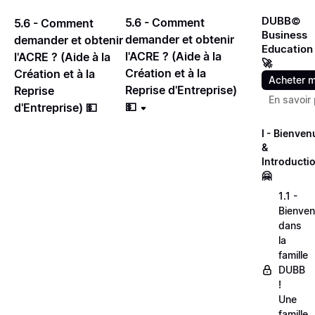
DUBB©
5.6 - Comment
5.6 - Comment
Business
demander et obtenir
demander et obtenir
Education
l'ACRE ? (Aide à la
l'ACRE ? (Aide à la
🚀
Création et à la
Création et à la
Acheter m
Reprise d'Entreprise)
Reprise
En savoir 
💵
d'Entreprise) 💵
I - Bienven
&
Introducti
🤗
1.1 -
Bienve
dans
la
famille
DUBB
!
Une
famille