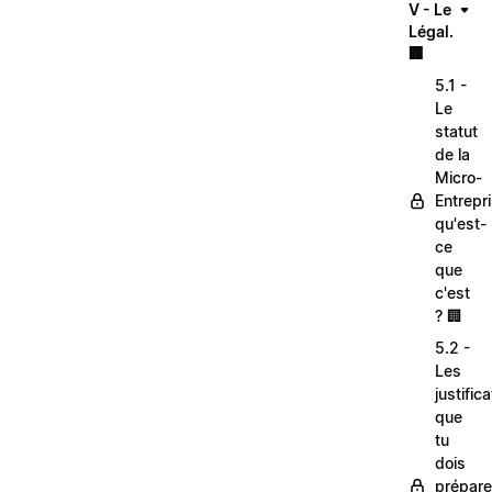
V - Le
Légal.
🏢
5.1 -
Le
statut
de la
Micro-
Entrepri
qu'est-
ce
que
c'est
? 🏢
5.2 -
Les
justifica
que
tu
dois
prépare