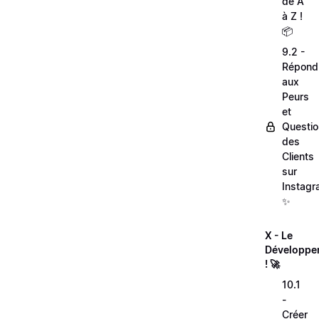
de A
à Z !
📦
9.2 -
Répond
aux
Peurs
et
Questi
des
Clients
sur
Instagr
✨
X - Le
Développe
! 🚀
10.1
-
Créer