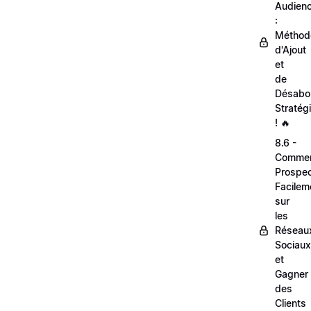
Audien
:
Méthod
d'Ajout
et
de
Désabo
Stratég
! 🔥
8.6 -
Comme
Prospec
Facilem
sur
les
Réseau
Sociaux
et
Gagner
des
Clients