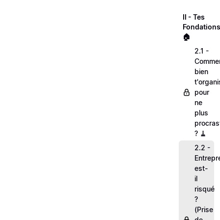
II - Tes
Fondations
🏠
2.1 -
Comme
bien
t'organi
pour
ne
plus
procras
? 🧹
2.2 -
Entrepr
est-
il
risqué
?
(Prise
de