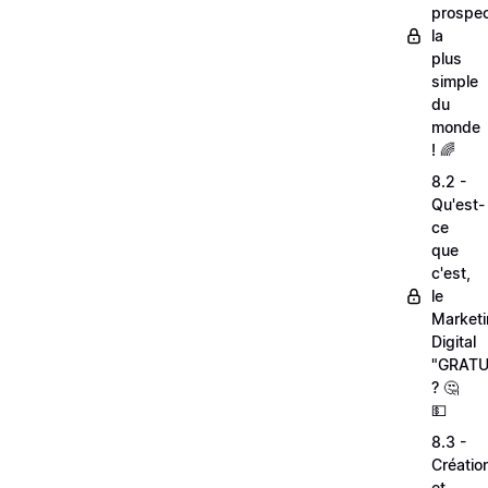
prospec
la
plus
simple
du
monde
! 🌈
8.2 -
Qu'est-
ce
que
c'est,
le
Market
Digital
"GRATU
? 🤔
💵
8.3 -
Créatio
et