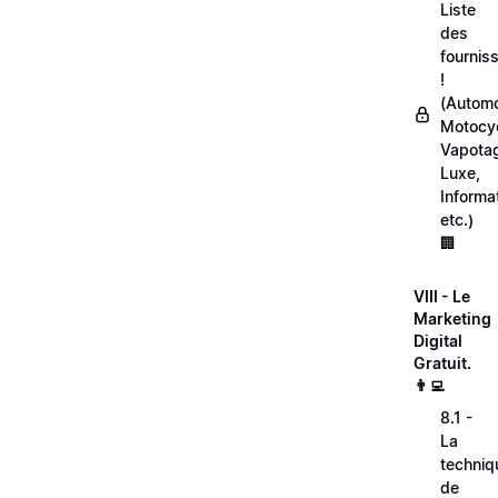
Liste
des
fournis
!
(Automo
Motocyc
Vapota
Luxe,
Informa
etc.)
🏢
VIII - Le
Marketing
Digital
Gratuit.
👨‍💻
8.1 -
La
techniq
de