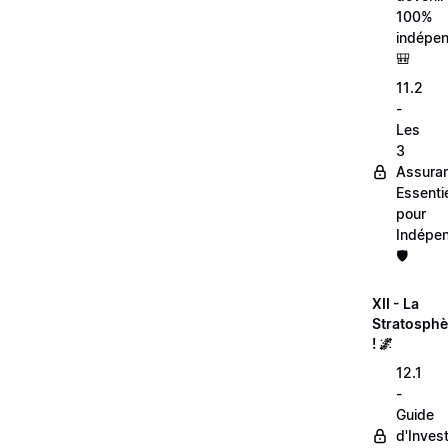
100%
indépen
🎒
11.2
-
Les
3
Assura
Essentie
pour
Indépen
🛡️
XII - La
Stratosphè
! 🌌
12.1
-
Guide
d'Inves