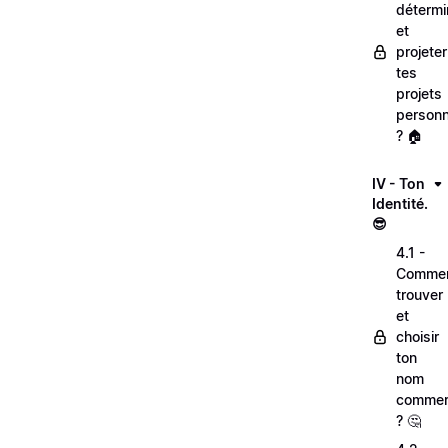
détermi
et
projeter
tes
projets
personn
? 🏠
IV - Ton
Identité.
😎
4.1 -
Comme
trouver
et
choisir
ton
nom
commer
? 🤔