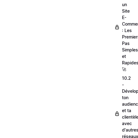
un
Site
E-
Comme
: Les
Premier
Pas
Simples
et
Rapides
🚀
10.2
-
Dévelo
ton
audien
et ta
clientèl
avec
d'autre
réseau