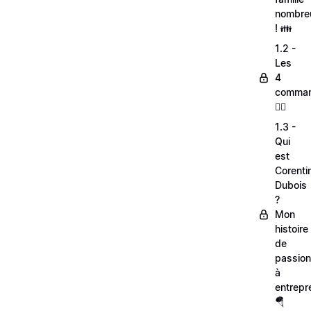
nombre
! 👪
1.2 -
Les
4
comman
🦸‍♂
1.3 -
Qui
est
Corenti
Dubois
?
Mon
histoire
de
passio
à
entrepr
🪂