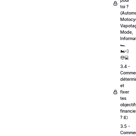
pour
toi ?
(Automo
Motocyc
Vapota
Mode,
Informa
🏎
🏍💨
😎💻
3.4 -
Comme
détermi
et
fixer
tes
objectif
financie
? 💵
3.5 -
Comme