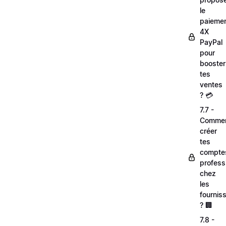
le
paieme
4X
PayPal
pour
booster
tes
ventes
? 💳
7.7 -
Comme
créer
tes
compte
profess
chez
les
fournis
? 🏢
7.8 -