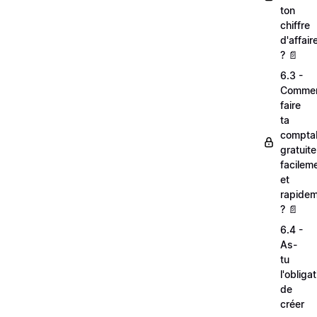
ton
chiffre
d'affair
? 📄
6.3 -
Comme
faire
ta
comptab
gratuit
facilem
et
rapide
? 📄
6.4 -
As-
tu
l'obliga
de
créer