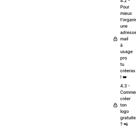
4.2 -
Pour
mieux
t'organi
une
adress
mail
à
usage
pro
tu
créeras
! 👑
4.3 -
Comme
créer
ton
logo
gratuit
? 📲