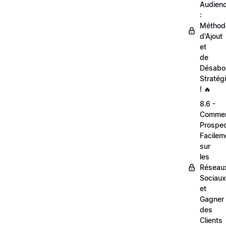
Audien
:
Méthod
d'Ajout
et
de
Désabo
Stratég
! 🔥
8.6 -
Comme
Prospec
Facilem
sur
les
Réseau
Sociaux
et
Gagner
des
Clients