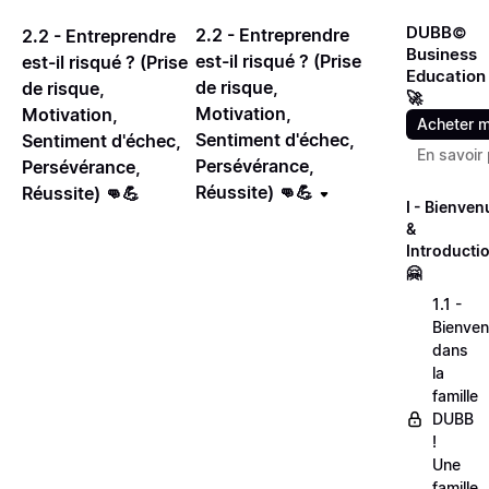
DUBB©
2.2 - Entreprendre
2.2 - Entreprendre
Business
est-il risqué ? (Prise
est-il risqué ? (Prise
Education
de risque,
de risque,
🚀
Motivation,
Motivation,
Acheter m
Sentiment d'échec,
Sentiment d'échec,
En savoir 
Persévérance,
Persévérance,
Réussite) 👊💪
Réussite) 👊💪
I - Bienven
&
Introducti
🤗
1.1 -
Bienve
dans
la
famille
DUBB
!
Une
famille