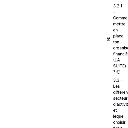
3.2.1
-
Comme
mettre
en
place
ton
organis
financiè
(LA
SUITE)
? 🤑
3.3 -
Les
différen
secteur
d'activi
et
lequel
choisir