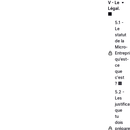
V - Le
Légal.
🏢
5.1 -
Le
statut
de la
Micro-
Entrepri
qu'est-
ce
que
c'est
? 🏢
5.2 -
Les
justifica
que
tu
dois
prépare