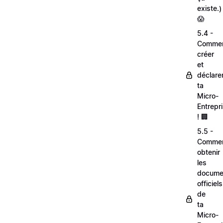
existe.)
😱
5.4 -
Comme
créer
et
déclare
ta
Micro-
Entrepr
! 🏢
5.5 -
Comme
obtenir
les
docume
officiels
de
ta
Micro-