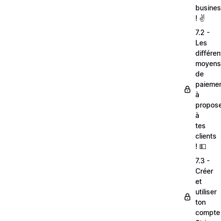
busine
! ✌️
7.2 -
Les
différen
moyens
de
paieme
à
propos
à
tes
clients
! 💵
7.3 -
Créer
et
utiliser
ton
compte