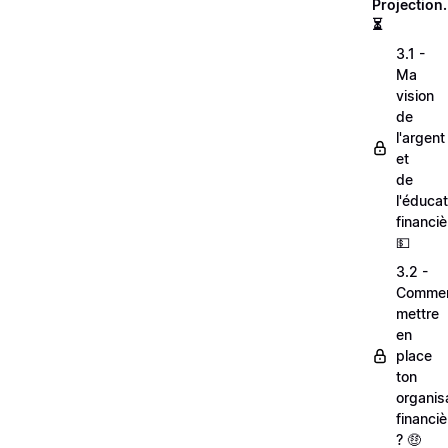
Projection.
⏳
3.1 -
Ma
vision
de
l'argent
et
de
l'éducat
financiè
💵
3.2 -
Comme
mettre
en
place
ton
organis
financiè
? 🤑