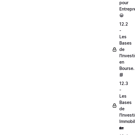
pour
Entrepr
😀
12.2
-
Les
Bases
de
l'Inves
en
Bourse.
📘
12.3
-
Les
Bases
de
l'Inves
Immobili
🏡