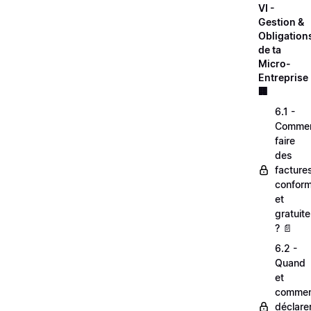
VI -
Gestion &
Obligation
de ta
Micro-
Entreprise 
🏢
6.1 -
Comme
faire
des
facture
confor
et
gratuit
? 📄
6.2 -
Quand
et
comme
déclare