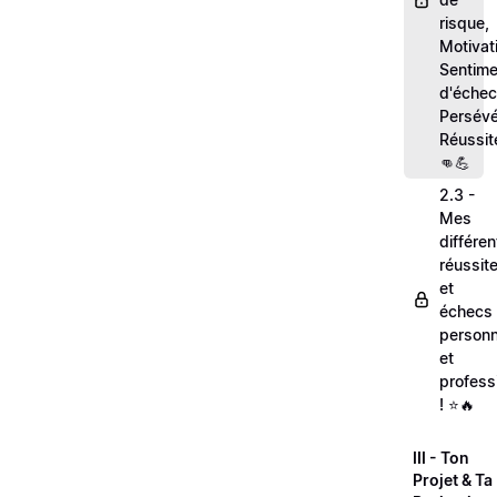
risque,
Motivat
Sentime
d'échec
Persévé
Réussit
👊💪
2.3 -
Mes
différe
réussit
et
échecs
personn
et
profess
! ⭐🔥
III - Ton
Projet & Ta