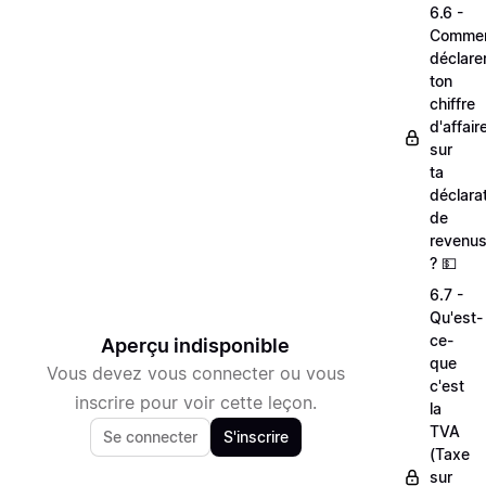
6.6 -
Comme
déclare
ton
chiffre
d'affair
sur
ta
déclara
de
revenu
? 💵
6.7 -
Qu'est-
ce-
Aperçu indisponible
que
Vous devez vous connecter ou vous
c'est
inscrire pour voir cette leçon.
la
TVA
Se connecter
S'inscrire
(Taxe
sur