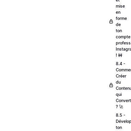
mise
en
forme
de
ton
compte
profess
Instag
! 🚧
8.4 -
Comme
Créer
du
Conten
qui
Convert
? 🚀
8.5 -
Dévelo
ton