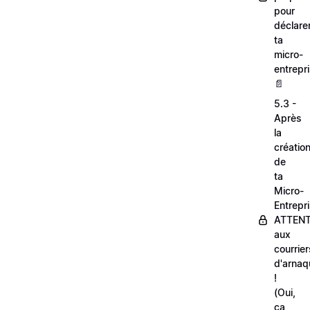
pour
déclare
ta
micro-
entrepri
📄
5.3 -
Après
la
créatio
de
ta
Micro-
Entrepri
ATTEN
aux
courrier
d'arnaq
!
(Oui,
ça