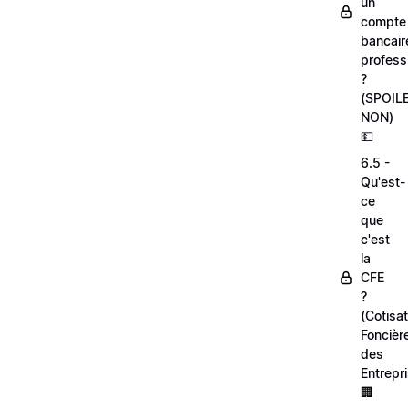
un
compte
bancair
profess
?
(SPOIL
NON)
💵
6.5 -
Qu'est-
ce
que
c'est
la
CFE
?
(Cotisat
Foncièr
des
Entrepr
🏢