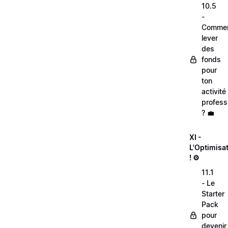
10.5
-
Comme
lever
des
fonds
pour
ton
activité
profess
? 💼
XI -
L'Optimisa
! ⚙️
11.1
- Le
Starter
Pack
pour
devenir