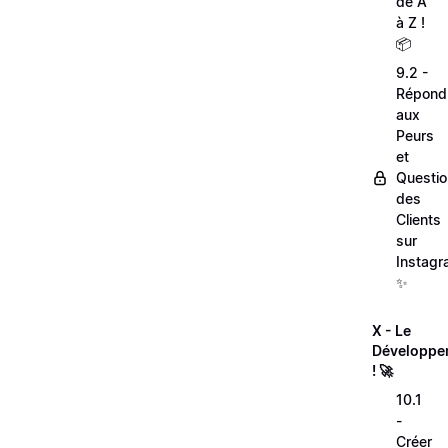
de A
à Z !
📦
9.2 -
Répond
aux
Peurs
et
Questi
des
Clients
sur
Instagr
✨
X - Le
Développe
! 🚀
10.1
-
Créer