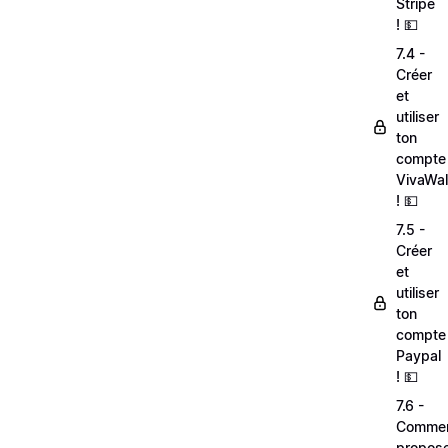
Stripe
! 💵
7.4 -
Créer
et
utiliser
ton
compte
VivaWal
! 💵
7.5 -
Créer
et
utiliser
ton
compte
Paypal
! 💵
7.6 -
Comme
propos