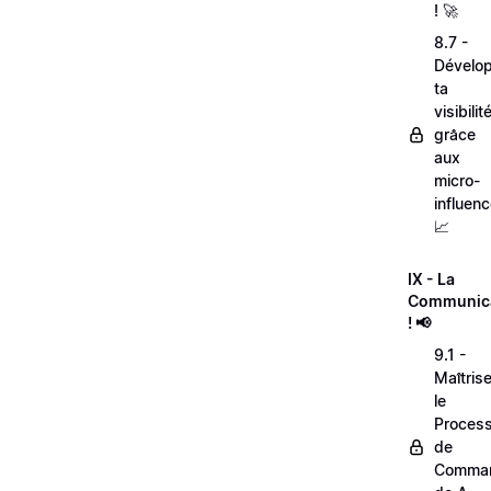
! 🚀
8.7 -
Dévelo
ta
visibilit
grâce
aux
micro-
influenc
📈
IX - La
Communic
! 📢
9.1 -
Maîtris
le
Proces
de
Comma