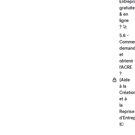
Entrepr
gratuit
& en
ligne
? 🚀
5.6 -
Comme
demand
et
obtenir
l'ACRE
?
(Aide
à la
Créatio
et à
la
Reprise
d'Entrep
💵