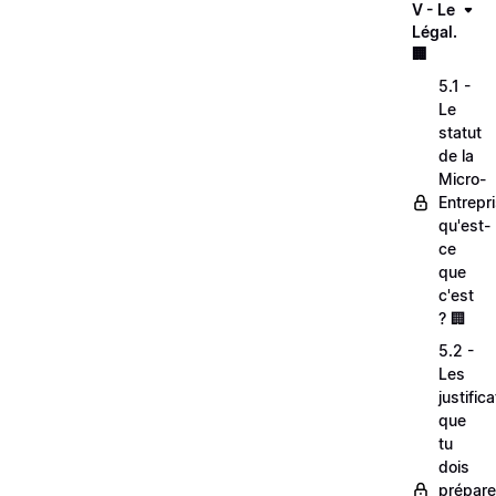
V - Le
Légal.
🏢
5.1 -
Le
statut
de la
Micro-
Entrepri
qu'est-
ce
que
c'est
? 🏢
5.2 -
Les
justifica
que
tu
dois
prépare