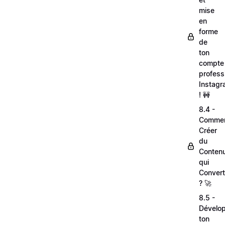
mise
en
forme
de
ton
compte
profess
Instag
! 🚧
8.4 -
Comme
Créer
du
Conten
qui
Convert
? 🚀
8.5 -
Dévelo
ton