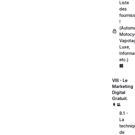
Liste
des
fournis
!
(Automo
Motocyc
Vapota
Luxe,
Informa
etc.)
🏢
VIII - Le
Marketing
Digital
Gratuit.
👨‍💻
8.1 -
La
techniq
de