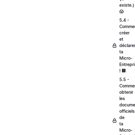
existe.)
😱
5.4 -
Comme
créer
et
déclare
ta
Micro-
Entrepr
! 🏢
5.5 -
Comme
obtenir
les
docume
officiels
de
ta
Micro-