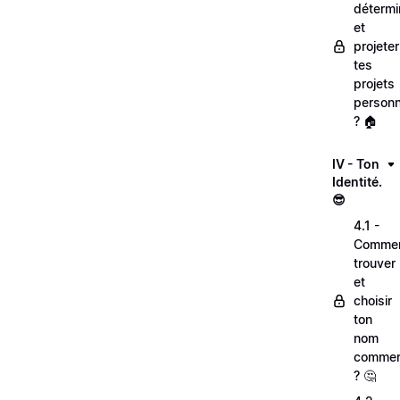
détermi
et
projeter
tes
projets
personn
? 🏠
IV - Ton
Identité.
😎
4.1 -
Comme
trouver
et
choisir
ton
nom
commer
? 🤔