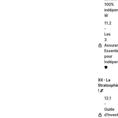
100%
indépen
🎒
11.2
-
Les
3
Assura
Essentie
pour
Indépen
🛡️
XII - La
Stratosphè
! 🌌
12.1
-
Guide
d'Inves