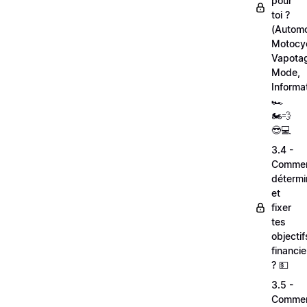
pour
toi ?
(Automo
Motocyc
Vapota
Mode,
Informa
🏎
🏍💨
😎💻
3.4 -
Comme
détermi
et
fixer
tes
objectif
financie
? 💵
3.5 -
Comme