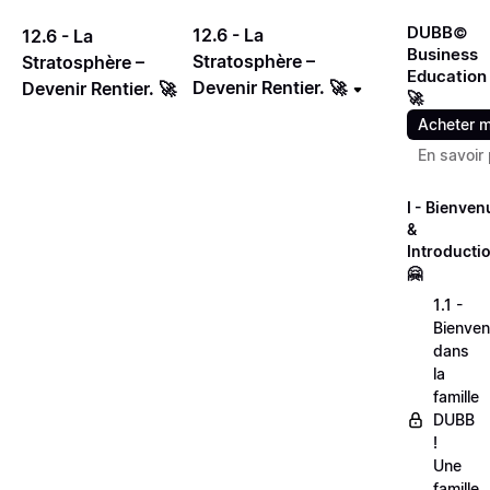
DUBB©
12.6 - La
12.6 - La
Business
Stratosphère –
Stratosphère –
Education
Devenir Rentier. 🚀
Devenir Rentier. 🚀
🚀
Acheter m
En savoir 
I - Bienven
&
Introducti
🤗
1.1 -
Bienve
dans
la
famille
DUBB
!
Une
famille