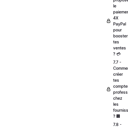
le
paieme
4X
PayPal
pour
booster
tes
ventes
? 💳
7.7 -
Comme
créer
tes
compte
profess
chez
les
fournis
? 🏢
7.8 -