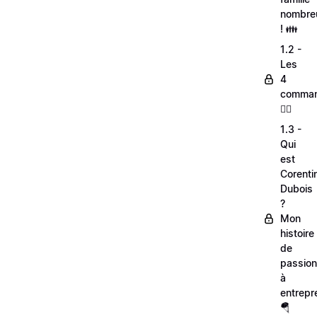
nombre
! 👪
1.2 -
Les
4
comman
🦸‍♂
1.3 -
Qui
est
Corenti
Dubois
?
Mon
histoire
de
passio
à
entrepr
🪂