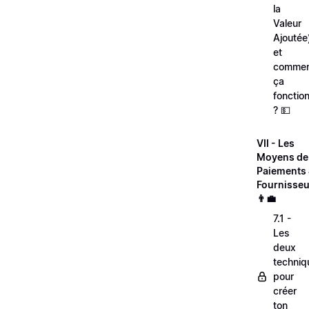
la
Valeur
Ajoutée
et
comme
ça
fonctio
? 💵
VII - Les
Moyens de
Paiements
Fournisseu
👨‍💼
7.1 -
Les
deux
techniq
pour
créer
ton