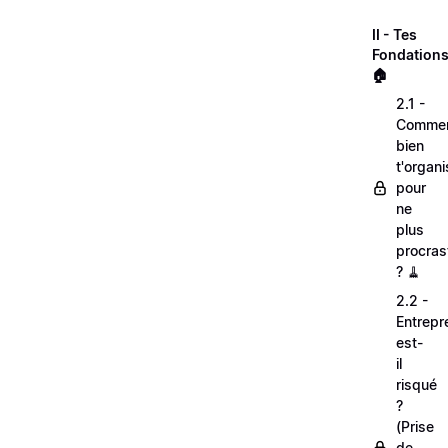
II - Tes
Fondations
🏠
2.1 -
Comme
bien
t'organi
pour
ne
plus
procras
? 🧹
2.2 -
Entrepr
est-
il
risqué
?
(Prise
de