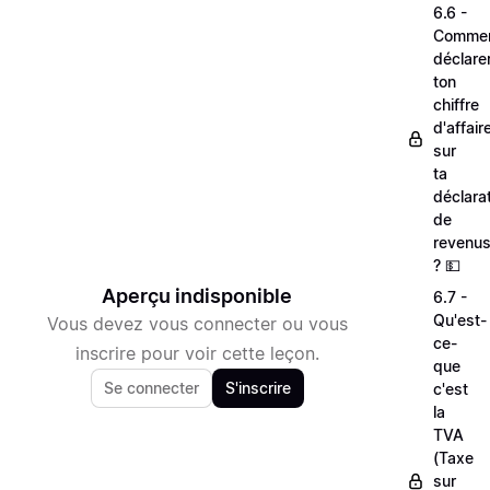
6.6 -
Comme
déclare
ton
chiffre
d'affair
sur
ta
déclara
de
revenu
? 💵
Aperçu indisponible
6.7 -
Qu'est-
Vous devez vous connecter ou vous
ce-
inscrire pour voir cette leçon.
que
Se connecter
S'inscrire
c'est
la
TVA
(Taxe
sur