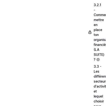
3.2.1
-
Comme
mettre
en
place
ton
organis
financiè
(LA
SUITE)
? 🤑
3.3 -
Les
différen
secteur
d'activi
et
lequel
choisir