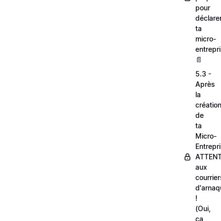
pour
déclare
ta
micro-
entrepri
📄
5.3 -
Après
la
créatio
de
ta
Micro-
Entrepri
ATTEN
aux
courrier
d'arnaq
!
(Oui,
ça