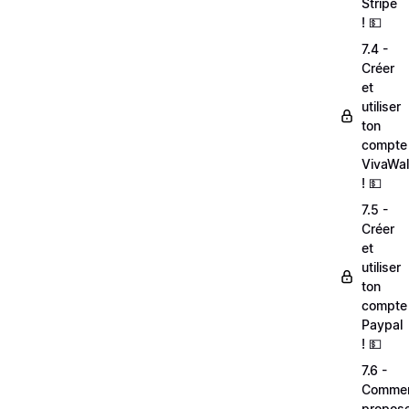
Stripe
! 💵
7.4 -
Créer
et
utiliser
ton
compte
VivaWal
! 💵
7.5 -
Créer
et
utiliser
ton
compte
Paypal
! 💵
7.6 -
Comme
propos