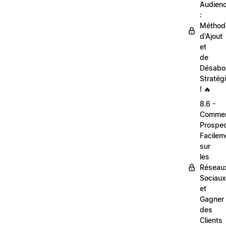
Audien
:
Méthod
d'Ajout
et
de
Désabo
Stratég
! 🔥
8.6 -
Comme
Prospec
Facilem
sur
les
Réseau
Sociaux
et
Gagner
des
Clients