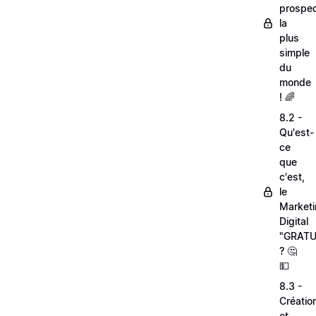
prospec
la
plus
simple
du
monde
! 🌈
8.2 -
Qu'est-
ce
que
c'est,
le
Market
Digital
"GRATU
? 🤔
💵
8.3 -
Créatio
et