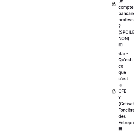
un
compte
bancair
profess
?
(SPOIL
NON)
💵
6.5 -
Qu'est-
ce
que
c'est
la
CFE
?
(Cotisat
Foncièr
des
Entrepr
🏢