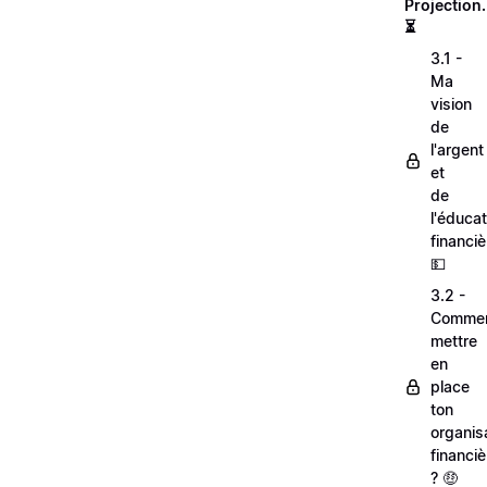
Projection.
⏳
3.1 -
Ma
vision
de
l'argent
et
de
l'éducat
financiè
💵
3.2 -
Comme
mettre
en
place
ton
organis
financiè
? 🤑