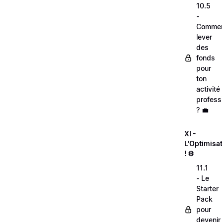
10.5
-
Comme
lever
des
fonds
pour
ton
activité
profess
? 💼
XI -
L'Optimisa
! ⚙️
11.1
- Le
Starter
Pack
pour
devenir