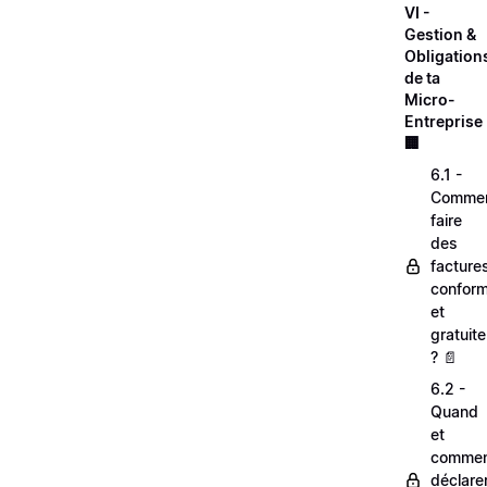
VI -
Gestion &
Obligation
de ta
Micro-
Entreprise 
🏢
6.1 -
Comme
faire
des
facture
confor
et
gratuit
? 📄
6.2 -
Quand
et
comme
déclare