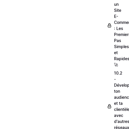
un
Site
E-
Comme
: Les
Premier
Pas
Simples
et
Rapides
🚀
10.2
-
Dévelo
ton
audien
et ta
clientèl
avec
d'autre
réseau