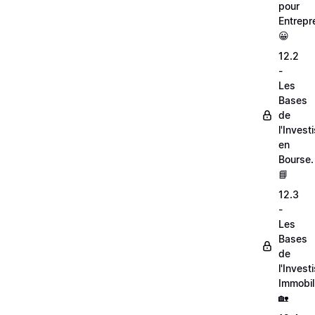
pour
Entrepr
😀
12.2
-
Les
Bases
de
l'Inves
en
Bourse.
📘
12.3
-
Les
Bases
de
l'Inves
Immobili
🏡