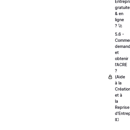
Entrepr
gratuit
& en
ligne
? 🚀
5.6 -
Comme
demand
et
obtenir
l'ACRE
?
(Aide
à la
Créatio
et à
la
Reprise
d'Entrep
💵