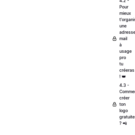
4.2 -
Pour
mieux
t'organi
une
adress
mail
à
usage
pro
tu
créeras
! 👑
4.3 -
Comme
créer
ton
logo
gratuit
? 📲