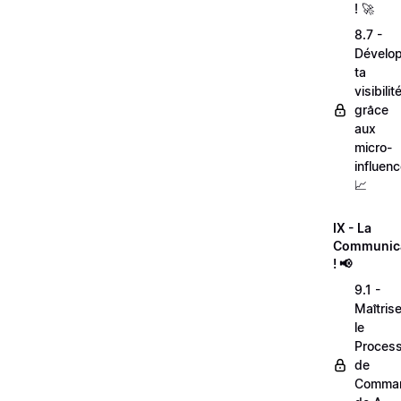
! 🚀
8.7 -
Dévelo
ta
visibilit
grâce
aux
micro-
influenc
📈
IX - La
Communic
! 📢
9.1 -
Maîtris
le
Proces
de
Comma