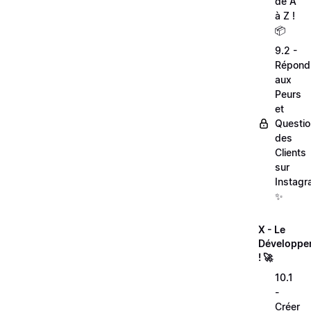
de A
à Z !
📦
9.2 -
Répond
aux
Peurs
et
Questi
des
Clients
sur
Instagr
✨
X - Le
Développe
! 🚀
10.1
-
Créer