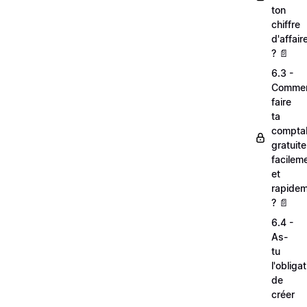
ton
chiffre
d'affair
? 📄
6.3 -
Comme
faire
ta
comptab
gratuit
facilem
et
rapide
? 📄
6.4 -
As-
tu
l'obliga
de
créer