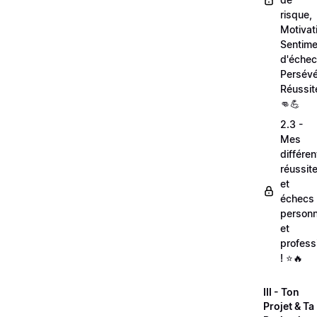
risque,
Motivat
Sentime
d'échec
Persévé
Réussit
👊💪
2.3 -
Mes
différe
réussit
et
échecs
personn
et
profess
! ⭐🔥
III - Ton
Projet & Ta