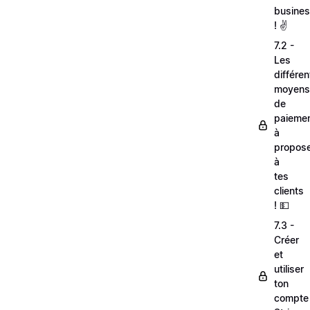
busine
! ✌️
7.2 -
Les
différen
moyens
de
paieme
à
propos
à
tes
clients
! 💵
7.3 -
Créer
et
utiliser
ton
compte