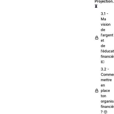
Projection.
⏳
3.1 -
Ma
vision
de
l'argent
et
de
l'éducat
financiè
💵
3.2 -
Comme
mettre
en
place
ton
organis
financiè
? 🤑