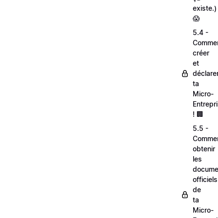
existe.)
😱
5.4 -
Comme
créer
et
déclare
ta
Micro-
Entrepr
! 🏢
5.5 -
Comme
obtenir
les
docume
officiels
de
ta
Micro-