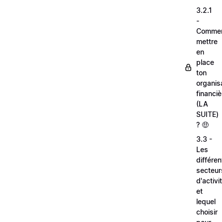
3.2.1
-
Comme
mettre
en
place
ton
organis
financiè
(LA
SUITE)
? 🤑
3.3 -
Les
différen
secteur
d'activi
et
lequel
choisir