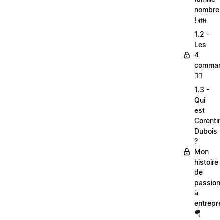
nombre
! 👪
1.2 -
Les
4
comman
🦸‍♂
1.3 -
Qui
est
Corenti
Dubois
?
Mon
histoire
de
passio
à
entrepr
🪂