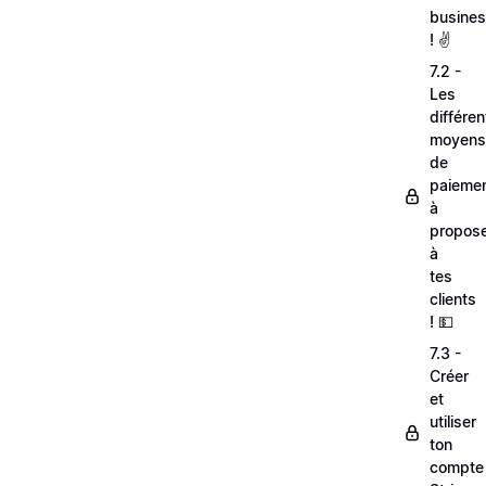
busine
! ✌️
7.2 -
Les
différen
moyens
de
paieme
à
propos
à
tes
clients
! 💵
7.3 -
Créer
et
utiliser
ton
compte