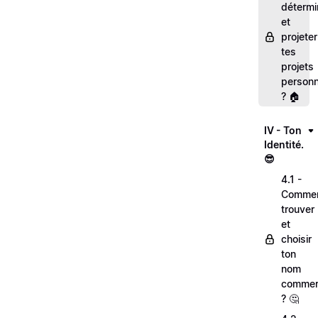
détermi
et
projeter
tes
projets
personn
? 🏠
IV - Ton
Identité.
😎
4.1 -
Comme
trouver
et
choisir
ton
nom
commer
? 🤔