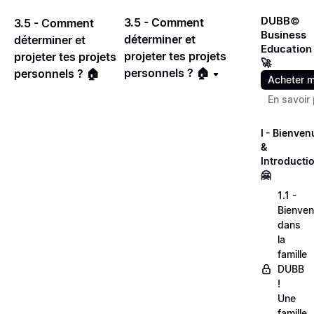
DUBB©
3.5 - Comment
3.5 - Comment
Business
déterminer et
déterminer et
Education
projeter tes projets
projeter tes projets
🚀
personnels ? 🏠
personnels ? 🏠
Acheter m
En savoir 
I - Bienven
&
Introducti
🤗
1.1 -
Bienve
dans
la
famille
DUBB
!
Une
famille