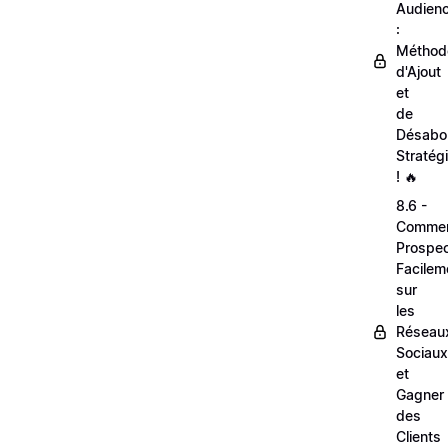
Audien
:
Méthod
d'Ajout
et
de
Désabo
Stratég
! 🔥
8.6 -
Comme
Prospec
Facilem
sur
les
Réseau
Sociaux
et
Gagner
des
Clients