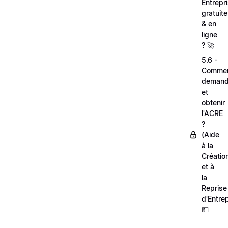
Entrepr
gratuit
& en
ligne
? 🚀
5.6 -
Comme
demand
et
obtenir
l'ACRE
?
(Aide
à la
Créatio
et à
la
Reprise
d'Entrep
💵