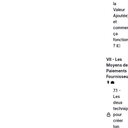
la
Valeur
Ajoutée
et
comme
ça
fonctio
? 💵
VII - Les
Moyens de
Paiements
Fournisseu
👨‍💼
7.1 -
Les
deux
techniq
pour
créer
ton