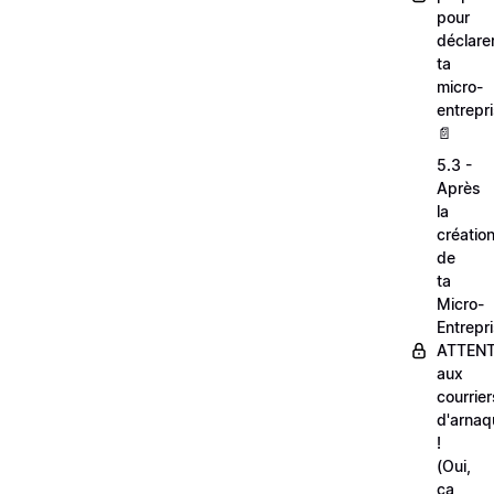
pour
déclare
ta
micro-
entrepri
📄
5.3 -
Après
la
créatio
de
ta
Micro-
Entrepri
ATTEN
aux
courrier
d'arnaq
!
(Oui,
ça