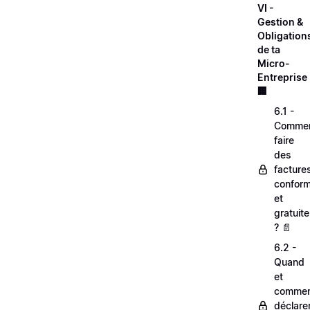
VI -
Gestion &
Obligation
de ta
Micro-
Entreprise 
🏢
6.1 -
Comme
faire
des
facture
confor
et
gratuit
? 📄
6.2 -
Quand
et
comme
déclare