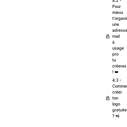
4.2 -
Pour
mieux
t'organi
une
adress
mail
à
usage
pro
tu
créeras
! 👑
4.3 -
Comme
créer
ton
logo
gratuit
? 📲