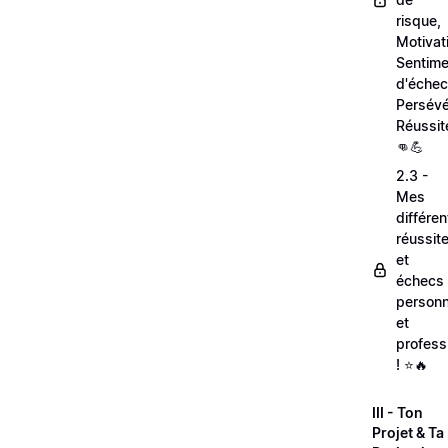
risque,
Motivat
Sentime
d'échec
Persévé
Réussit
👊💪
2.3 -
Mes
différe
réussit
et
échecs
personn
et
profess
! ⭐🔥
III - Ton
Projet & Ta