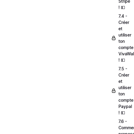
Stripe
! 💵
7.4 -
Créer
et
utiliser
ton
compte
VivaWal
! 💵
7.5 -
Créer
et
utiliser
ton
compte
Paypal
! 💵
7.6 -
Comme
propos