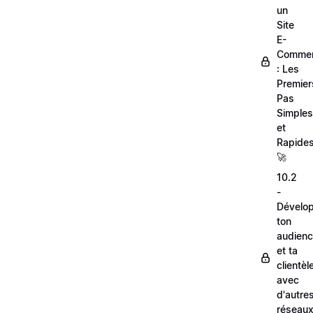
un
Site
E-
Comme
: Les
Premier
Pas
Simples
et
Rapides
🚀
10.2
-
Dévelo
ton
audien
et ta
clientèl
avec
d'autre
réseau