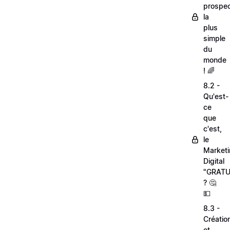
prospec
la
plus
simple
du
monde
! 🌈
8.2 -
Qu'est-
ce
que
c'est,
le
Market
Digital
"GRATU
? 🤔
💵
8.3 -
Créatio
et