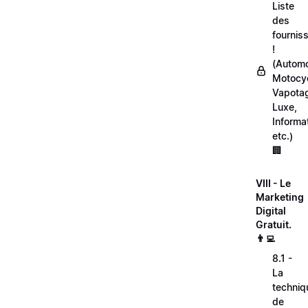
Liste
des
fournis
!
(Automo
Motocyc
Vapota
Luxe,
Informa
etc.)
🏢
VIII - Le
Marketing
Digital
Gratuit.
👨‍💻
8.1 -
La
techniq
de