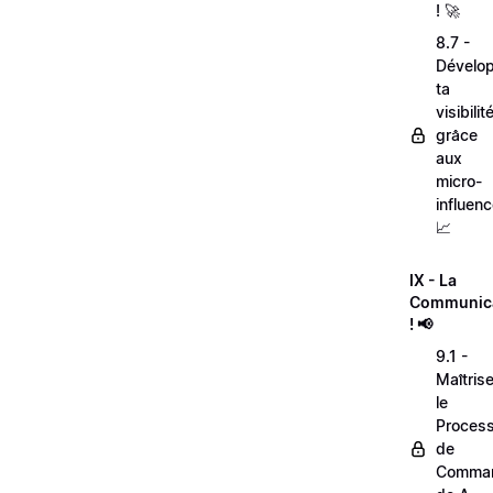
! 🚀
8.7 -
Dévelo
ta
visibilit
grâce
aux
micro-
influenc
📈
IX - La
Communic
! 📢
9.1 -
Maîtris
le
Proces
de
Comma