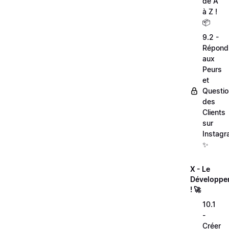
de A
à Z !
📦
9.2 -
Répond
aux
Peurs
et
Questi
des
Clients
sur
Instagr
✨
X - Le
Développe
! 🚀
10.1
-
Créer