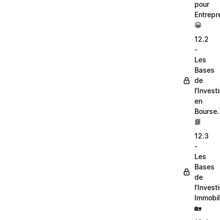
pour
Entrepr
😀
12.2
-
Les
Bases
de
l'Inves
en
Bourse.
📘
12.3
-
Les
Bases
de
l'Inves
Immobili
🏡