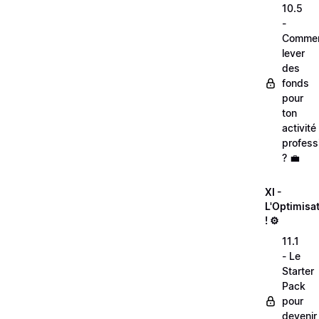
10.5
-
Comme
lever
des
fonds
pour
ton
activité
profess
? 💼
XI -
L'Optimisa
! ⚙️
11.1
- Le
Starter
Pack
pour
devenir