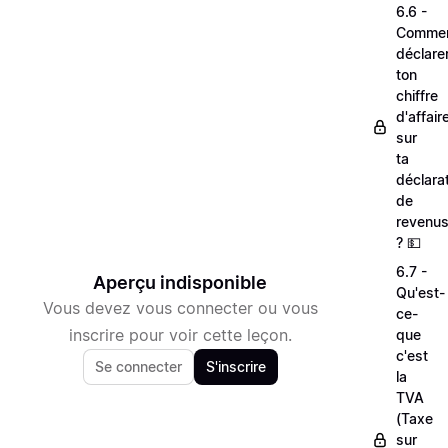
6.6 -
Comme
déclare
ton
chiffre
d'affair
sur
ta
déclara
de
revenu
? 💵
6.7 -
Aperçu indisponible
Qu'est-
Vous devez vous connecter ou vous
ce-
inscrire pour voir cette leçon.
que
c'est
Se connecter
S'inscrire
la
TVA
(Taxe
sur