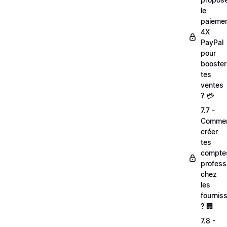
le
paieme
4X
PayPal
pour
booster
tes
ventes
? 💳
7.7 -
Comme
créer
tes
compte
profess
chez
les
fournis
? 🏢
7.8 -