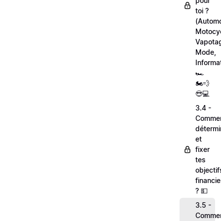
pour
toi ?
(Automo
Motocyc
Vapota
Mode,
Informa
🏎
🏍💨
😎💻
3.4 -
Comme
détermi
et
fixer
tes
objectif
financie
? 💵
3.5 -
Comme