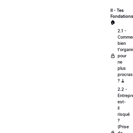
II - Tes
Fondations
🏠
2.1 -
Comme
bien
t'organi
pour
ne
plus
procras
? 🧹
2.2 -
Entrepr
est-
il
risqué
?
(Prise
de