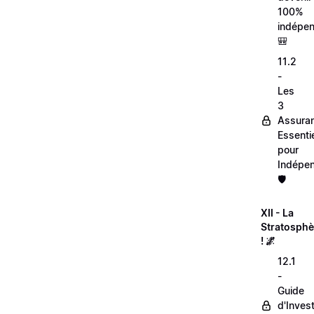
100%
indépen
🎒
11.2
-
Les
3
Assura
Essentie
pour
Indépen
🛡️
XII - La
Stratosphè
! 🌌
12.1
-
Guide
d'Inves