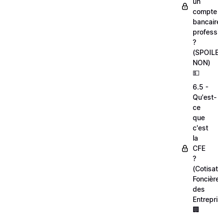
un
compte
bancair
profess
?
(SPOIL
NON)
💵
6.5 -
Qu'est-
ce
que
c'est
la
CFE
?
(Cotisat
Foncièr
des
Entrepr
🏢