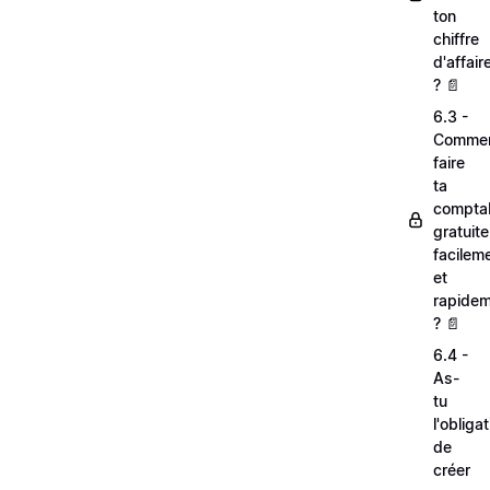
ton
chiffre
d'affair
? 📄
6.3 -
Comme
faire
ta
comptab
gratuit
facilem
et
rapide
? 📄
6.4 -
As-
tu
l'obliga
de
créer