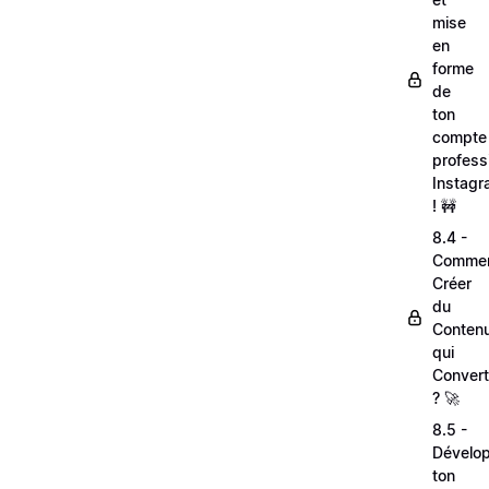
mise
en
forme
de
ton
compte
profess
Instag
! 🚧
8.4 -
Comme
Créer
du
Conten
qui
Convert
? 🚀
8.5 -
Dévelo
ton