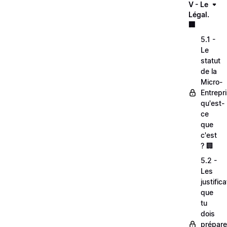
V - Le
Légal.
🏢
5.1 -
Le
statut
de la
Micro-
Entrepri
qu'est-
ce
que
c'est
? 🏢
5.2 -
Les
justifica
que
tu
dois
prépare